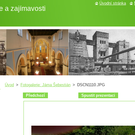
Úvodní stránka
e a zajímavosti
Úvod
>
Fotogalerie: Jáma Šebestián
>
DSCN1110.JPG
Předchozí
Spustit prezentaci