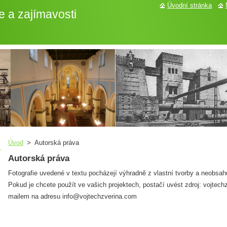
Úvodní stránka
e a zajímavosti
Úvod
>
Autorská práva
Autorská práva
Fotografie uvedené v textu pocházejí výhradně z vlastní tvorby a neobsah
Pokud je chcete použít ve vašich projektech, postačí uvést zdroj: vojtec
mailem na adresu info@
vojtechzverina.com