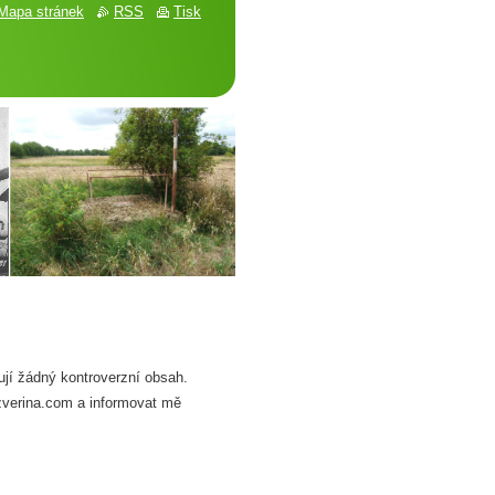
Mapa stránek
RSS
Tisk
ují žádný kontroverzní obsah.
hzverina.com a informovat mě