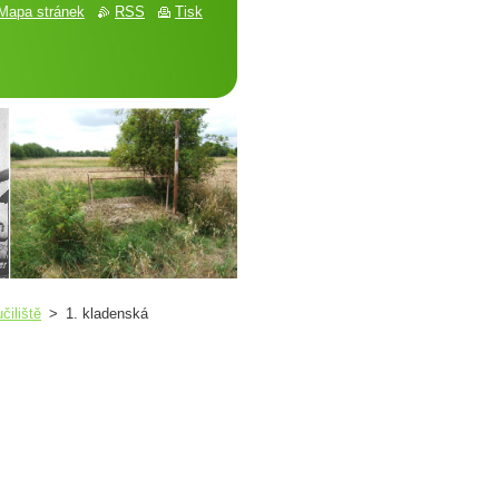
Mapa stránek
RSS
Tisk
čiliště
>
1. kladenská