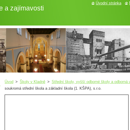
Úvodní stránka
e a zajímavosti
Úvod
>
Školy v Kladně
>
Střední školy, vyšší odborné školy a odborná u
soukromá střední škola a základní škola (1. KŠPA), s.r.o.