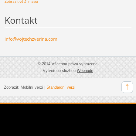
Zobrazit větší mapu
Kontakt
info@voj
techzver
ina.com
© 2014 Všechna práva vyhrazena.
Vytvořeno službou
Webnode
Zobrazit:
Mobilní verzi
|
Standardní verzi