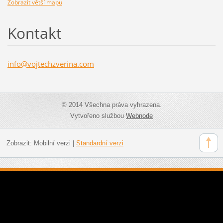
Zobrazit větší mapu
Kontakt
info@voj
techzver
ina.com
© 2014 Všechna práva vyhrazena.
Vytvořeno službou
Webnode
Zobrazit:
Mobilní verzi
|
Standardní verzi